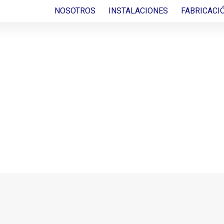
NOSOTROS
INSTALACIONES
FABRICACI
: PETROBAS
IADORES D
 – (BRASIL